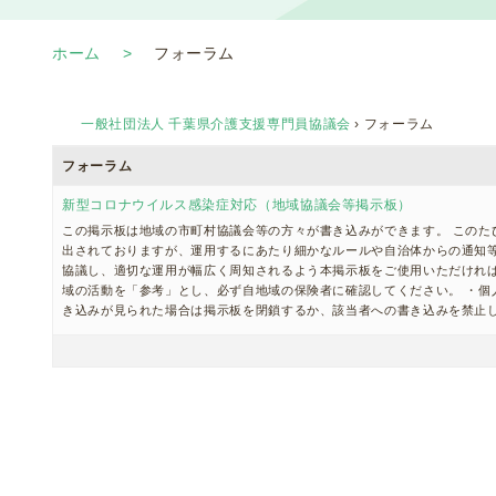
ホーム
フォーラム
一般社団法人 千葉県介護支援専門員協議会
›
フォーラム
フォーラム
新型コロナウイルス感染症対応（地域協議会等掲示板）
この掲示板は地域の市町村協議会等の方々が書き込みができます。 このた
出されておりますが、運用するにあたり細かなルールや自治体からの通知等
協議し、適切な運用が幅広く周知されるよう本掲示板をご使用いただければ
域の活動を「参考」とし、必ず自地域の保険者に確認してください。 ・個
き込みが見られた場合は掲示板を閉鎖するか、該当者への書き込みを禁