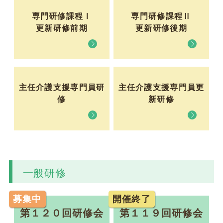
W2コースの皆様へ
専門研修課程Ⅰ
専門研修課程Ⅱ
更新研修前期
更新研修後期
2026.06.23
法定研修
令和８年度主任介護支援専門員研修 研修日程の一部
変更について
主任介護支援専門員研
主任介護支援専門員更
修
新研修
2026.06.23
法定研修
令和８年度主任介護支援専門員更新研修第１期の受
講決定通知発送について
一般研修
2026.06.19
会員限定
【会員の皆様へ】 千葉県からのアンケート協力依
募集中
開催終了
頼について
第１２０回研修会
第１１９回研修会