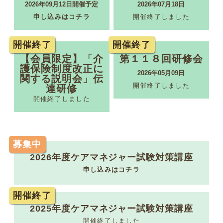
2026年09月12日開催予定
2026年07月18日
2026.06.13
一般研修
申し込みはコチラ
開催終了しました
2026年度ケアマネジャー試験対策講座の開催につい
て
開催終了
開催終了
【会員限定】「介
第１１８回研修会
護保険制度改正に
2026年05月09日
2026.06.10
関係団体等から
関する説明会」伝
開催終了しました
達研修
日本介護支援専門員協会からのお知らせ
開催終了しました
2026.06.05
関係団体等から
募集中
東京都介護支援専門員研究協議会からのお知らせ
【第１８回研究大会・活動報告会】
2026年度ケアマネジャー試験対策講座
申し込みはコチラ
2026.06.04
介護保険関連
開催終了
介護支援専門員等の在宅介護従事者の安全確保の徹
2025年度ケアマネジャー試験対策講座
底について（介護保険最新情報vol.1508）
開催終了しました