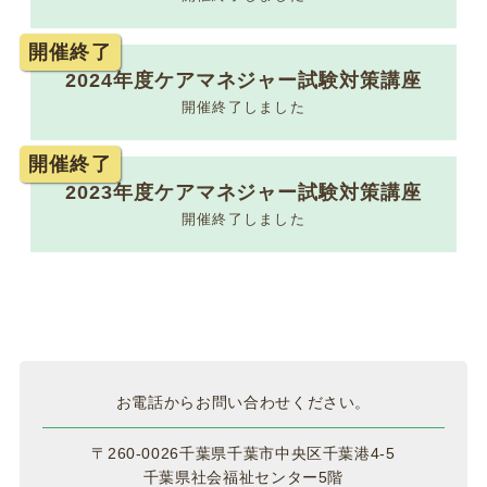
開催終了
2026.06.03
関係団体等から
2024年度ケアマネジャー試験対策講座
【日本介護支援専門員協会】埼玉県川口市における
開催終了しました
介護支援専門員の殺害事件について 声明
開催終了
2023年度ケアマネジャー試験対策講座
2026.06.01
法定研修
開催終了しました
令和８年度主任介護支援専門員研修の開催について
2026.05.29
法定研修
令和8年度 専門研修課程Ⅰ・更新研修前期【第1期】
受講の皆様へ
お電話からお問い合わせください。
〒260-0026千葉県千葉市中央区千葉港4-5
2026.05.29
法定研修
千葉県社会福祉センター5階