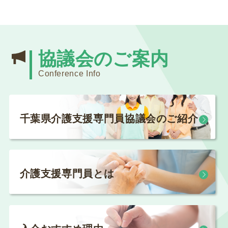
NEW!
2026.07.31
法定研修
協議会のご案内
令和8年度 専門研修課程Ⅱ・更新研修後期【第1期】
Conference Info
S1（参集）コースの皆様
2026.07.29
委員会活動
千葉県介護支援専門員協議会のご紹介
instagram（インスタグラム）を始めました！
2026.07.28
委員会活動
介護支援専門員とは
ちばケアマネ通信【2026年夏号】を発送しました！
2026.07.28
一般研修