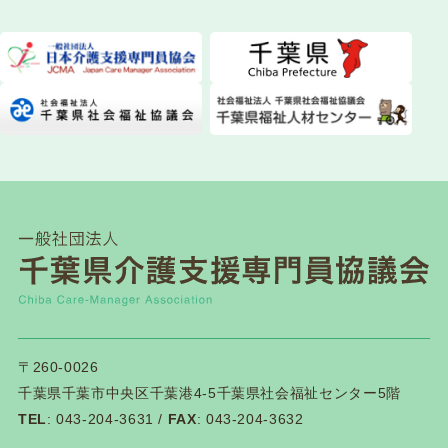
【ご注意!!】本日現在、更新制度廃止の時期はまだ決
まってません!!
2026.05.03
法定研修
（お詫び）専門Ⅰ・更新前期 Ｓ１コースの皆様
へ 受講票の差し替えのお願い
2026.05.01
法定研修
令和８年度主任介護支援専門員更新研修第１期の事
例様式について
2026.04.30
法定研修
〒260-0026
千葉県千葉市中央区千葉港4-5千葉県社会福祉センター5階
令和8年度 専門研修課程Ⅰ・更新研修前期【第1期】
TEL
: 043-204-3631 /
FAX
: 043-204-3632
受講決定通知について