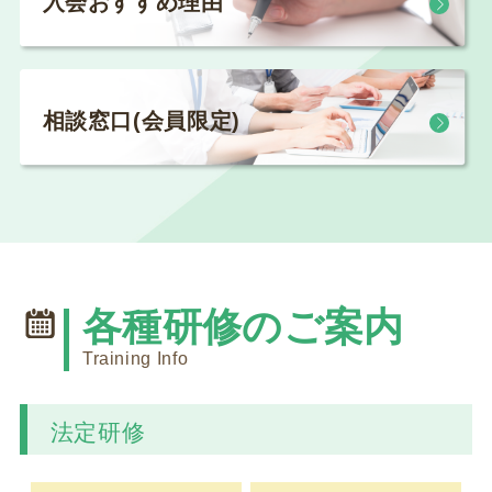
入会おすすめ理由
第１２０回研修会開催について
2026.07.21
介護保険関連
相談窓口(会員限定)
千葉県「カスハラ相談センター」に居宅介護支援事
業所等が追加されました
2026.07.18
一般研修
第１１９回研修会終了後アンケートはこちら
各種研修のご案内
2026.07.14
一般研修
Training Info
第１１９回研修会資料ダウンロードについて
法定研修
2026.07.03
新着情報
令和8年度 専門研修Ⅱ・更新研修後期【第１期】