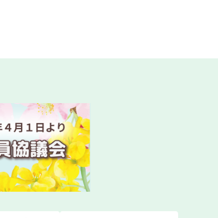
ました
ついて