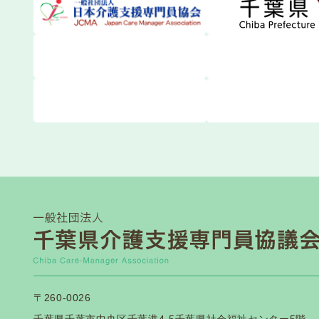
日本介護
2026.06.10
関係団体等から
東京都介
2026.06.05
関係団体等から
介護支援
2026.06.04
介護保険関連
【日本介
2026.06.03
関係団体等から
令和８年
2026.06.01
法定研修
令和8年
2026.05.29
法定研修
〒260-0026
令和8年
2026.05.29