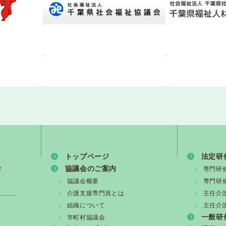
支援専門員協会からのお知らせ
護支援専門員研究協議会からのお知らせ【第１８回研究大会
専門員等の在宅介護従事者の安全確保の徹底について（介護保険最
護支援専門員協会】埼玉県川口市における介護支援専門員の
トップページ
法定研
度主任介護支援専門員研修の開催について
協議会のご案内
専門研
協議会概要
専門研
度 専門研修課程Ⅰ・更新研修前期【第1期】受講の皆様へ
介護支援専門員とは
主任介
組織について
主任介
一般研
市町村協議会
度 専門研修課程Ⅱ・更新研修後期【第1期】受講決定通知に