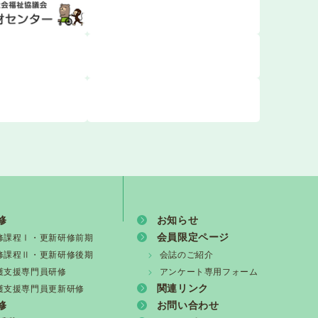
・活動報告会】
新情報vol.1508）
殺害事件について 声明
修
お知らせ
会員限定ページ
修課程Ⅰ・更新研修前期
修課程Ⅱ・更新研修後期
会誌のご紹介
護支援専門員研修
アンケート専用フォーム
関連リンク
護支援専門員更新研修
修
お問い合わせ
ついて