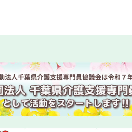
カスハラ相談センター」に居宅介護支援事業所等が追加され
回研修会終了後アンケートはこちら
回研修会資料ダウンロードについて
度 専門研修Ⅱ・更新研修後期【第１期】W2コースの皆様へ
度主任介護支援専門員研修 研修日程の一部変更について
度主任介護支援専門員更新研修第１期の受講決定通知発送に
年度ケアマネジャー試験対策講座の開催について