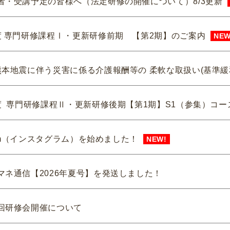
者・受講予定の皆様へ（法定研修の開催について）8/3更新
度 専門研修課程Ⅰ・更新研修前期 【第2期】のご案内
NEW
熊本地震に伴う災害に係る介護報酬等の 柔軟な取扱い(基準緩
度 専門研修課程Ⅱ・更新研修後期【第1期】S1（参集）コー
gram（インスタグラム）を始めました！
NEW!
マネ通信【2026年夏号】を発送しました！
回研修会開催について