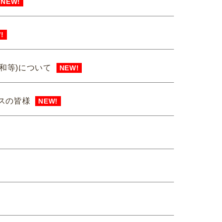
NEW!
!
和等)について
NEW!
スの皆様
NEW!