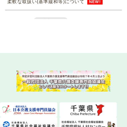
柔軟な取扱い(基準緩和等)について
NEW!
2026.07.31
法定研修
令和8年度 専門研修課程Ⅱ・更新研修後期【第1
期】S1（参集）コースの皆様
NEW!
2026.07.29
委員会活動
instagram（インスタグラム）を始めました！
NEW!
2026.07.28
委員会活動
ちばケアマネ通信【2026年夏号】を発送しまし
た！