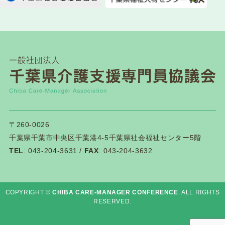
2026.07.28
一般研修
第１２０回研修会開催について
2026.07.21
介護保険関連
千葉県「カスハラ相談センター」に居宅介護支援
事業所等が追加されました
2026.07.18
一般研修
〒260-0026
第１１９回研修会終了後アンケートはこちら
千葉県千葉市中央区千葉港4-5千葉県社会福祉センター5階
TEL
: 043-204-3631 /
FAX
: 043-204-3632
2026.07.14
一般研修
第１１９回研修会資料ダウンロードについて
COPYRIGHT ©
CHIBA CARE-MANAGER CONFERENCE
. ALL RIGHTS
RESERVED.
2026.07.03
新着情報