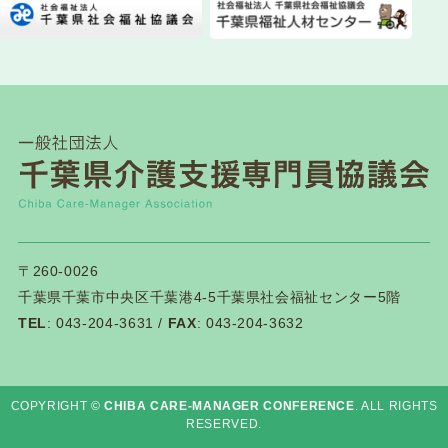
2026.07.28
一般研修
第１２０回研修会開催について
NEW!
2026.07.21
介護保険関連
千葉県「カスハラ相談センター」に居宅介護支援
事業所等が追加されました
2026.07.18
一般研修
〒260-0026
第１１９回研修会終了後アンケートはこちら
千葉県千葉市中央区千葉港4-5千葉県社会福祉センター5階
TEL
: 043-204-3631 /
FAX
: 043-204-3632
2026.07.14
一般研修
第１１９回研修会資料ダウンロードについて
COPYRIGHT ©
CHIBA CARE-MANAGER CONFERENCE
. ALL RIGHTS
RESERVED.