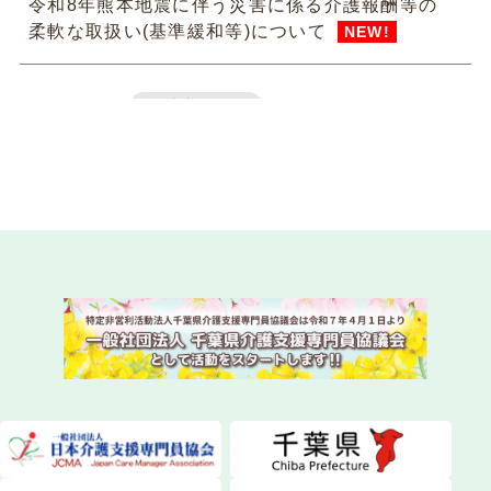
令和8年熊本地震に伴う災害に係る介護報酬等の
柔軟な取扱い(基準緩和等)について
NEW!
2026.07.31
法定研修
令和8年度 専門研修課程Ⅱ・更新研修後期【第1
期】S1（参集）コースの皆様
NEW!
2026.07.29
委員会活動
instagram（インスタグラム）を始めました！
NEW!
2026.07.28
委員会活動
ちばケアマネ通信【2026年夏号】を発送しまし
た！
NEW!