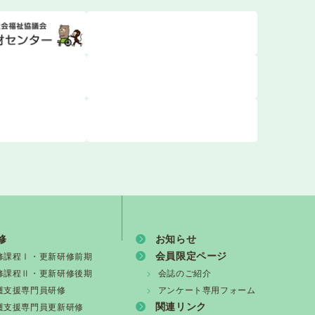
・活動報告会】
新情報vol.1508）
殺害事件について 声明
修
お知らせ
会員限定ページ
修課程Ⅰ・更新研修前期
修課程Ⅱ・更新研修後期
会誌のご紹介
護支援専門員研修
アンケート専用フォーム
関連リンク
護支援専門員更新研修