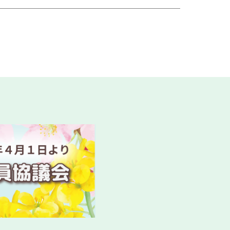
ました
ついて