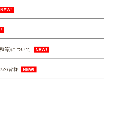
NEW!
!
和等)について
NEW!
スの皆様
NEW!