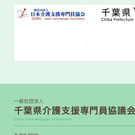
2026
2026.06.13
一般研修
日本介護
2026.06.10
関係団体等から
東京都介
2026.06.05
関係団体等から
介護支援
2026.06.04
介護保険関連
【日本介
2026.06.03
関係団体等から
令和８年
2026.06.01
法定研修
令和8年
2026.05.29
法定研修