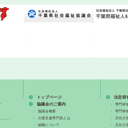
年度ケアマネジャー試験対策講座の開催について
支援専門員協会からのお知らせ
護支援専門員研究協議会からのお知らせ【第１８回研究大会
専門員等の在宅介護従事者の安全確保の徹底について（介護保険最
護支援専門員協会】埼玉県川口市における介護支援専門員の
トップページ
法定研
度主任介護支援専門員研修の開催について
協議会のご案内
専門研
協議会概要
専門研
度 専門研修課程Ⅰ・更新研修前期【第1期】受講の皆様へ
介護支援専門員とは
主任介
組織について
主任介