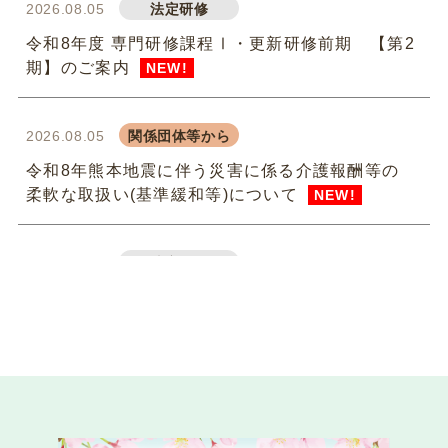
2026.08.05
法定研修
令和8年度 専門研修課程Ⅰ・更新研修前期 【第2
期】のご案内
NEW!
2026.08.05
関係団体等から
令和8年熊本地震に伴う災害に係る介護報酬等の
柔軟な取扱い(基準緩和等)について
NEW!
2026.07.31
法定研修
令和8年度 専門研修課程Ⅱ・更新研修後期【第1
期】S1（参集）コースの皆様
NEW!
2026.07.29
委員会活動
instagram（インスタグラム）を始めました！