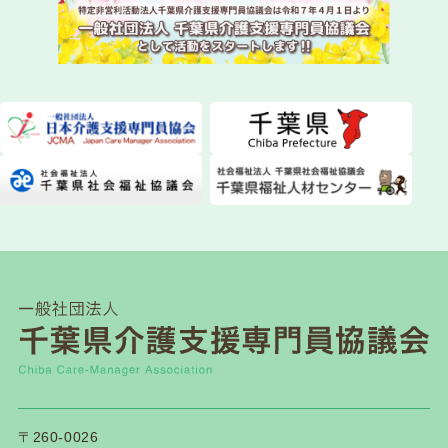
NEW!
2026.07.28
委員会活動
ちばケアマネ通信【2026年夏号】を発送しまし
た！
2026.07.28
一般研修
第１２０回研修会開催について
2026.07.21
介護保険関連
千葉県「カスハラ相談センター」に居宅介護支援
事業所等が追加されました
2026.07.18
一般研修
〒260-0026