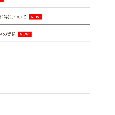
和等)について
NEW!
スの皆様
NEW!
ました