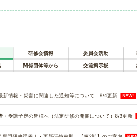
研修会情報
委員会活動
連
関係団体等から
交流掲示板
最新情報・災害に関連した通知等について 8/4更新
NEW!
者・受講予定の皆様へ（法定研修の開催について）8/3更新
度 専門研修課程Ⅰ・更新研修前期 【第2期】のご案内
NEW