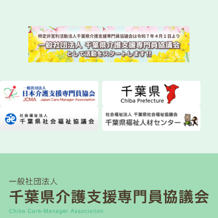
2026.07.29
委員会活動
instagram（インスタグラム）を始めました！
2026.07.28
委員会活動
ちばケアマネ通信【2026年夏号】を発送しまし
た！
2026.07.28
一般研修
第１２０回研修会開催について
2026.07.21
介護保険関連
千葉県「カスハラ相談センター」に居宅介護支援
事業所等が追加されました