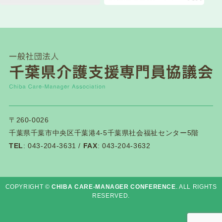
第１２０回研修会開催について
2026.07.21
介護保険関連
千葉県「カスハラ相談センター」に居宅介護支援
事業所等が追加されました
2026.07.18
一般研修
第１１９回研修会終了後アンケートはこちら
〒260-0026
千葉県千葉市中央区千葉港4-5千葉県社会福祉センター5階
TEL
: 043-204-3631 /
FAX
: 043-204-3632
2026.07.14
一般研修
第１１９回研修会資料ダウンロードについて
COPYRIGHT ©
CHIBA CARE-MANAGER CONFERENCE
. ALL RIGHTS
RESERVED.
2026.07.03
新着情報
令和8年度 専門研修Ⅱ・更新研修後期【第１期】