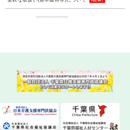
NEW!
2026.07.31
法定研修
令和8年度 専門研修課程Ⅱ・更新研修後期【第1
期】S1（参集）コースの皆様
NEW!
2026.07.29
委員会活動
instagram（インスタグラム）を始めました！
2026.07.28
委員会活動
ちばケアマネ通信【2026年夏号】を発送しまし
た！
2026.07.28
一般研修