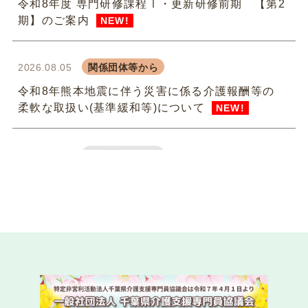
令和8年度 専門研修課程Ⅰ・更新研修前期 【第2
期】のご案内
NEW!
2026.08.05
関係団体等から
令和8年熊本地震に伴う災害に係る介護報酬等の
柔軟な取扱い(基準緩和等)について
NEW!
2026.07.31
法定研修
令和8年度 専門研修課程Ⅱ・更新研修後期【第1
期】S1（参集）コースの皆様
NEW!
2026.07.29
委員会活動
instagram（インスタグラム）を始めました！