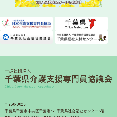
2026.07.28
委員会活動
ちばケアマネ通信【2026年夏号】を発送しまし
た！
2026.07.28
一般研修
第１２０回研修会開催について
2026.07.21
介護保険関連
千葉県「カスハラ相談センター」に居宅介護支援
事業所等が追加されました
2026.07.18
一般研修
第１１９回研修会終了後アンケートはこちら
〒260-0026
千葉県千葉市中央区千葉港4-5千葉県社会福祉センター5階