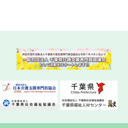
令和8年度 専門研修課程Ⅱ・更新研修後期【第1
期】S1（参集）コースの皆様
NEW!
2026.07.29
委員会活動
instagram（インスタグラム）を始めました！
NEW!
2026.07.28
委員会活動
ちばケアマネ通信【2026年夏号】を発送しまし
た！
NEW!
2026.07.28
一般研修
第１２０回研修会開催について
NEW!