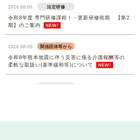
2026.08.05
法定研修
令和8年度 専門研修課程Ⅰ・更新研修前期 【第2
期】のご案内
NEW!
2026.08.05
関係団体等から
令和8年熊本地震に伴う災害に係る介護報酬等の
柔軟な取扱い(基準緩和等)について
NEW!
2026.07.31
法定研修
令和8年度 専門研修課程Ⅱ・更新研修後期【第1
期】S1（参集）コースの皆様
NEW!
2026.07.29
委員会活動
instagram（インスタグラム）を始めました！