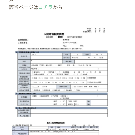
該当ページは
コチラ
から