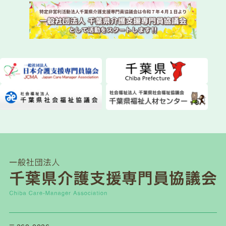
2026.07.28
委員会活動
ちばケアマネ通信【2026年夏号】を発送しまし
た！
2026.07.28
一般研修
第１２０回研修会開催について
2026.07.21
介護保険関連
千葉県「カスハラ相談センター」に居宅介護支援
事業所等が追加されました
2026.07.18
一般研修