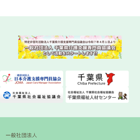
2026.07.29
委員会活動
instagram（インスタグラム）を始めました！
2026.07.28
委員会活動
ちばケアマネ通信【2026年夏号】を発送しまし
た！
2026.07.28
一般研修
第１２０回研修会開催について
2026.07.21
介護保険関連
千葉県「カスハラ相談センター」に居宅介護支援