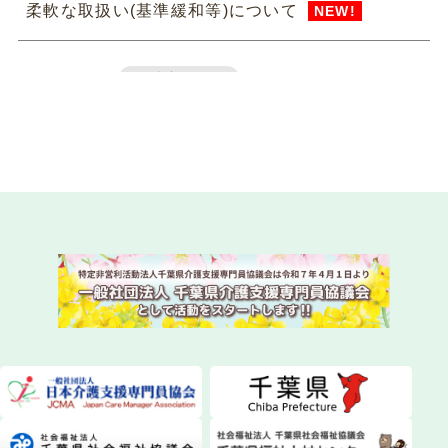
柔軟な取扱い(基準緩和等)について
NEW!
2026.07.31
法定研修
令和8年度 専門研修課程Ⅱ・更新研修後期【第1
期】S1（参集）コースの皆様
NEW!
2026.07.29
委員会活動
instagram（インスタグラム）を始めました！
2026.07.28
委員会活動
ちばケアマネ通信【2026年夏号】を発送しまし
た！
2026.07.28
一般研修