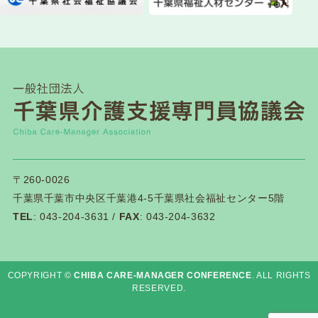
第１２０回研修会開催について
2026.07.21
介護保険関連
千葉県「カスハラ相談センター」に居宅介護支援
事業所等が追加されました
2026.07.18
一般研修
第１１９回研修会終了後アンケートはこちら
〒260-0026
千葉県千葉市中央区千葉港4-5千葉県社会福祉センター5階
TEL
: 043-204-3631 /
FAX
: 043-204-3632
2026.07.14
一般研修
第１１９回研修会資料ダウンロードについて
COPYRIGHT ©
CHIBA CARE-MANAGER CONFERENCE
. ALL RIGHTS
RESERVED.
2026.07.03
新着情報