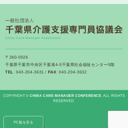
2026.07.21
介護保険関連
千葉県「カスハラ相談センター」に居宅介護支援
事業所等が追加されました
2026.07.18
一般研修
第１１９回研修会終了後アンケートはこちら
〒260-0026
千葉県千葉市中央区千葉港4-5千葉県社会福祉センター5階
TEL
: 043-204-3631 /
FAX
: 043-204-3632
2026.07.14
一般研修
第１１９回研修会資料ダウンロードについて
COPYRIGHT ©
CHIBA CARE-MANAGER CONFERENCE
. ALL RIGHTS
RESERVED.
2026.07.03
新着情報
令和8年度 専門研修Ⅱ・更新研修後期【第１期】
W2コースの皆様へ
PC版を見る