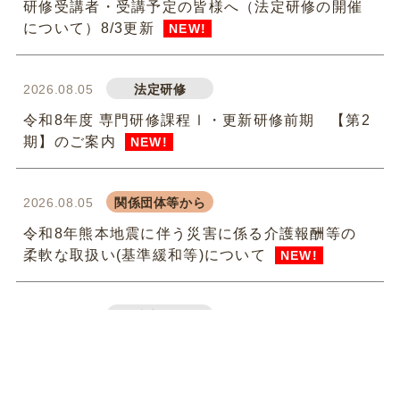
研修受講者・受講予定の皆様へ（法定研修の開催
について）8/3更新
NEW!
2026.08.05
法定研修
令和8年度 専門研修課程Ⅰ・更新研修前期 【第2
期】のご案内
NEW!
2026.08.05
関係団体等から
令和8年熊本地震に伴う災害に係る介護報酬等の
柔軟な取扱い(基準緩和等)について
NEW!
2026.07.31
法定研修
令和8年度 専門研修課程Ⅱ・更新研修後期【第1
期】S1（参集）コースの皆様
NEW!