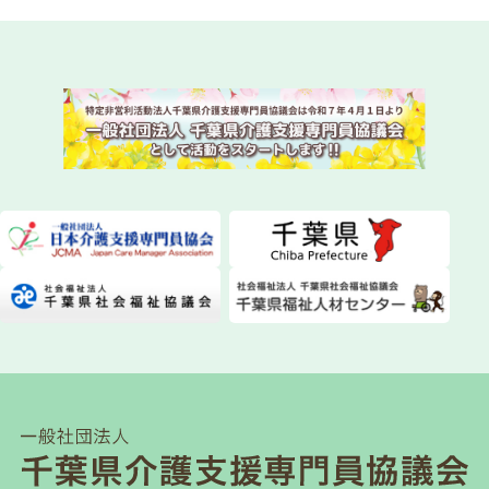
2026.07.29
委員会活動
instagram（インスタグラム）を始めました！
NEW!
2026.07.28
委員会活動
ちばケアマネ通信【2026年夏号】を発送しまし
た！
NEW!
2026.07.28
一般研修
第１２０回研修会開催について
NEW!
2026.07.21
介護保険関連
千葉県「カスハラ相談センター」に居宅介護支援