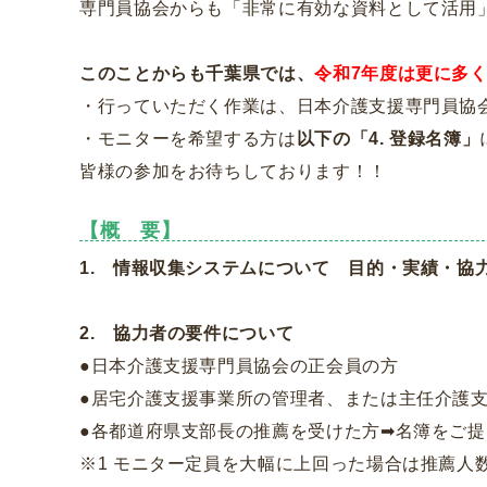
専門員協会からも「非常に有効な資料として活用
このことからも千葉県では、
令和7年度は更に多
・行っていただく作業は、日本介護支援専門員協
・モニターを希望する方は
以下の「4. 登録名簿」
皆様の参加をお待ちしております！！
【概 要】
1. 情報収集システムについて 目的・実績・協
2. 協力者の要件について
●日本介護支援専門員協会の正会員の方
●居宅介護支援事業所の管理者、または主任介護
●各都道府県支部長の推薦を受けた方➡名簿をご提
※1 モニター定員を大幅に上回った場合は推薦人