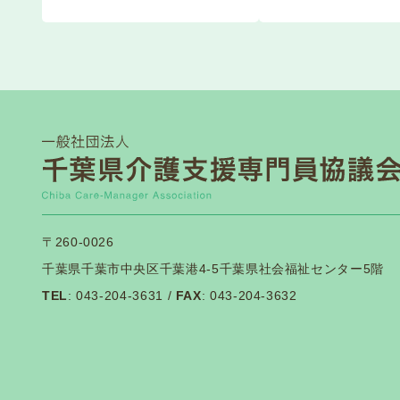
介護支援
2026.06.04
介護保険関連
【日本介
2026.06.03
関係団体等から
令和８年
2026.06.01
法定研修
令和8年
2026.05.29
法定研修
〒260-0026
令和8年
2026.05.29
法定研修
千葉県千葉市中央区千葉港4-5千葉県社会福祉センター5階
TEL
: 043-204-3631 /
FAX
: 043-204-3632
第１１９
2026.05.22
一般研修
【ご注意
2026.05.13
法定研修