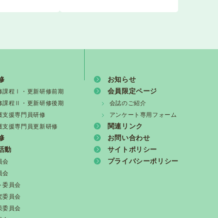
新情報vol.1508）
殺害事件について 声明
修
お知らせ
会員限定ページ
修課程Ⅰ・更新研修前期
修課程Ⅱ・更新研修後期
会誌のご紹介
護支援専門員研修
アンケート専用フォーム
関連リンク
護支援専門員更新研修
修
お問い合わせ
ついて
活動
サイトポリシー
プライバシーポリシー
員会
員会
ト委員会
究委員会
策委員会