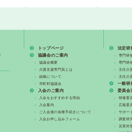
専門員等の在宅介護従事者の安全確保の徹底について（介護保険最
護支援専門員協会】埼玉県川口市における介護支援専門員の
トップページ
法定研
度主任介護支援専門員研修の開催について
協議会のご案内
専門研
協議会概要
専門研
度 専門研修課程Ⅰ・更新研修前期【第1期】受講の皆様へ
介護支援専門員とは
主任介
組織について
主任介
一般研
市町村協議会
度 専門研修課程Ⅱ・更新研修後期【第1期】受講決定通知に
入会のご案内
委員会
入会をおすすめする理由
研修委
入会案内
広報委
回研修会開催について
ご入会後の各種手続きについて
サポー
入会お申し込みフォーム
調査研
災害対
!!】本日現在、更新制度廃止の時期はまだ決まってません!!