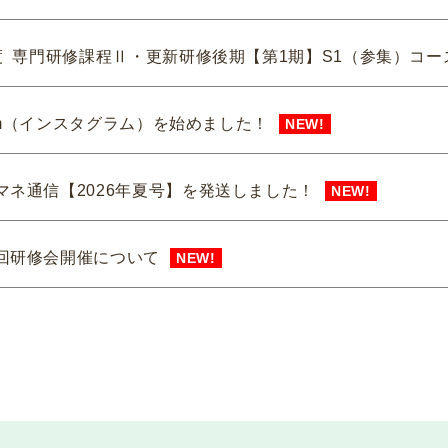
度 専門研修課程Ⅱ・更新研修後期【第1期】S1（参集）コー
gram（インスタグラム）を始めました！
NEW!
マネ通信【2026年夏号】を発送しました！
NEW!
回研修会開催について
NEW!
カスハラ相談センター」に居宅介護支援事業所等が追加され
回研修会終了後アンケートはこちら