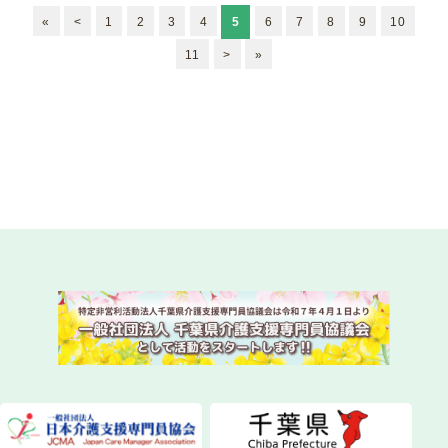
«
<
1
2
3
4
5
6
7
8
9
10
11
>
»