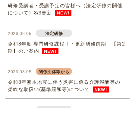
研修受講者・受講予定の皆様へ（法定研修の開催
について）8/3更新
NEW!
2026.08.05
法定研修
令和8年度 専門研修課程Ⅰ・更新研修前期 【第2
期】のご案内
NEW!
2026.08.05
関係団体等から
令和8年熊本地震に伴う災害に係る介護報酬等の
柔軟な取扱い(基準緩和等)について
NEW!
2026.07.31
法定研修
令和8年度 専門研修課程Ⅱ・更新研修後期【第1
期】S1（参集）コースの皆様
NEW!