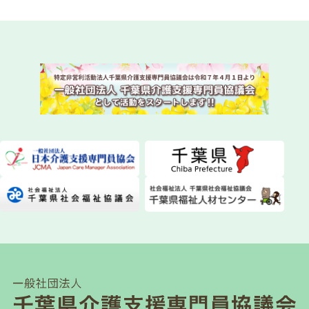
2026.07.29
委員会活動
instagram（インスタグラム）を始めました！
NEW!
2026.07.28
委員会活動
ちばケアマネ通信【2026年夏号】を発送しまし
た！
2026.07.28
一般研修
第１２０回研修会開催について
2026.07.21
介護保険関連
千葉県「カスハラ相談センター」に居宅介護支援